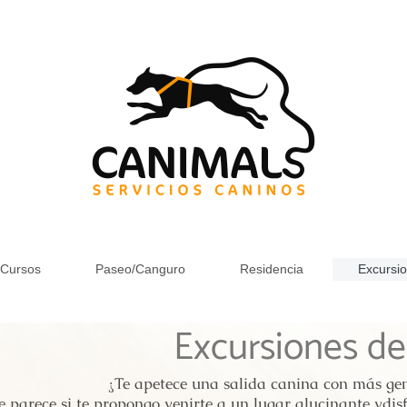
Cursos
Paseo/Canguro
Residencia
Excursi
Excursiones de
¿Te apetece una salida canina con más ge
e parece si te propongo venirte a un lugar alucinante ydis