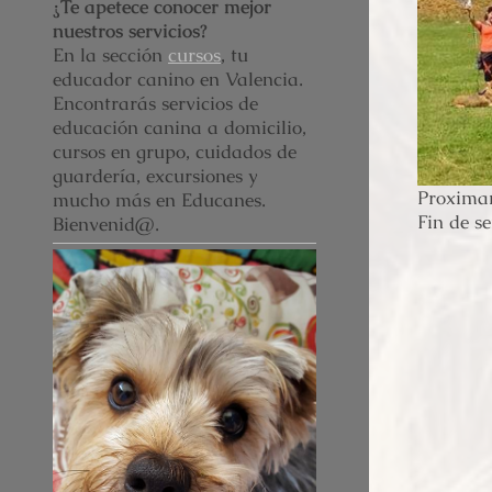
¿Te apetece
conocer mejor
nuestros servicios?
En la sección
cursos
, tu
educador canino en Valencia
.
Encontrarás servicios de
educación canina a domicilio,
cursos en grupo, cuidados de
guardería, excursiones y
Proximam
mucho más en Educanes.
Fin de s
Bienvenid@.