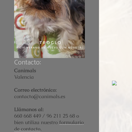
Contacto:
Canimals
Valencia
Correo electrónico:
contacto@canimals.es
Llámanos al:
660 668 449 / 96 211 25 68
o
bien utiliza nuestro
formulario
de contacto
.